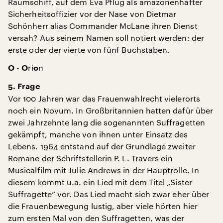
Raumschiff, auf dem Eva Pflug als amazonenhafter
Sicherheitsoffizier vor der Nase von Dietmar
Schönherr alias Commander McLane ihren Dienst
versah? Aus seinem Namen soll notiert werden: der
erste oder der vierte von fünf Buchstaben.
-
ri
n
O
O
o
5. Frage
Vor 100 Jahren war das Frauenwahlrecht vielerorts
noch ein Novum. In Großbritannien hatten dafür über
zwei Jahrzehnte lang die sogenannten Suffragetten
gekämpft, manche von ihnen unter Einsatz des
Lebens. 1964 entstand auf der Grundlage zweiter
Romane der Schriftstellerin P. L. Travers ein
Musicalfilm mit Julie Andrews in der Hauptrolle. In
diesem kommt u.a. ein Lied mit dem Titel „Sister
Suffragette“ vor. Das Lied macht sich zwar eher über
die Frauenbewegung lustig, aber viele hörten hier
zum ersten Mal von den Suffragetten, was der