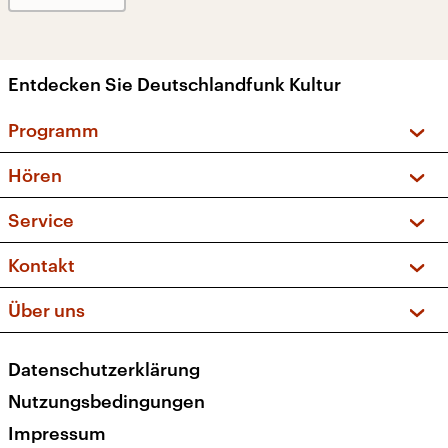
Entdecken Sie Deutschlandfunk Kultur
Programm
Vorschau und Rückschau
Hören
Sendungen und Podcasts
Livestream
Service
Musikliste
Frequenzen (UKW + DAB+)
FAQ
Kontakt
Kakadu – Das Kinderprogramm
Apps
Archiv
Hörerservice
Über uns
Newsletter
Social Media
Deutschlandradio
RSS
Datenschutzerklärung
Presse
Veranstaltungen
Nutzungsbedingungen
Karriere
Impressum
Transparenz