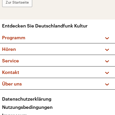
Zur Startseite
Entdecken Sie Deutschlandfunk Kultur
Programm
Vorschau und Rückschau
Hören
Sendungen und Podcasts
Livestream
Service
Musikliste
Frequenzen (UKW + DAB+)
FAQ
Kontakt
Kakadu – Das Kinderprogramm
Apps
Archiv
Hörerservice
Über uns
Newsletter
Social Media
Deutschlandradio
RSS
Datenschutzerklärung
Presse
Veranstaltungen
Nutzungsbedingungen
Karriere