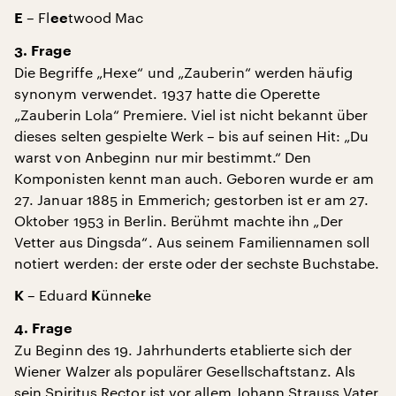
– Fl
twood Mac
E
ee
3. Frage
Die Begriffe „Hexe“ und „Zauberin“ werden häufig
synonym verwendet. 1937 hatte die Operette
„Zauberin Lola“ Premiere. Viel ist nicht bekannt über
dieses selten gespielte Werk – bis auf seinen Hit: „Du
warst von Anbeginn nur mir bestimmt.“ Den
Komponisten kennt man auch. Geboren wurde er am
27. Januar 1885 in Emmerich; gestorben ist er am 27.
Oktober 1953 in Berlin. Berühmt machte ihn „Der
Vetter aus Dingsda“. Aus seinem Familiennamen soll
notiert werden: der erste oder der sechste Buchstabe.
– Eduard
ünne
e
K
K
k
4. Frage
Zu Beginn des 19. Jahrhunderts etablierte sich der
Wiener Walzer als populärer Gesellschaftstanz. Als
sein Spiritus Rector ist vor allem Johann Strauss Vater