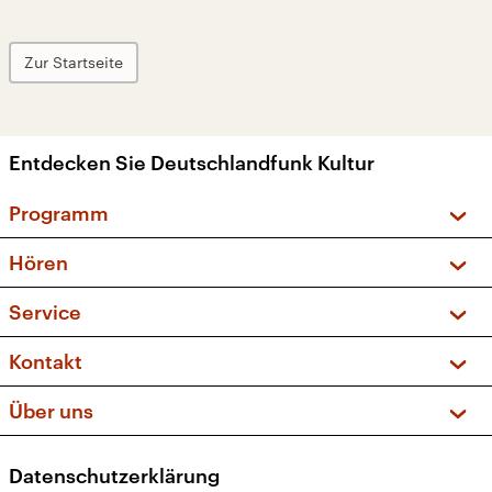
Zur Startseite
Entdecken Sie Deutschlandfunk Kultur
Programm
Vorschau und Rückschau
Hören
Sendungen und Podcasts
Livestream
Service
Musikliste
Frequenzen (UKW + DAB+)
FAQ
Kontakt
Kakadu – Das Kinderprogramm
Apps
Archiv
Hörerservice
Über uns
Newsletter
Social Media
Deutschlandradio
RSS
Datenschutzerklärung
Presse