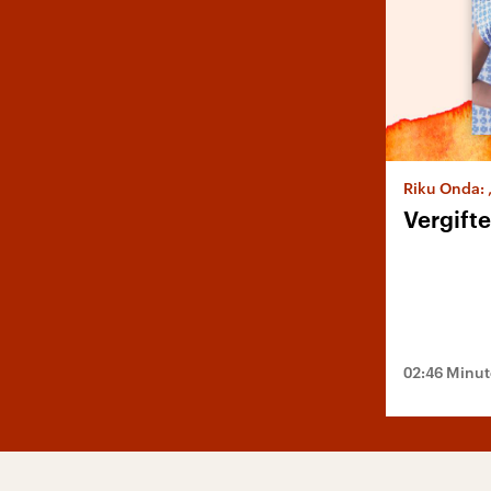
Riku Onda:
Vergift
02:46 Minu