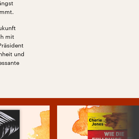
ängst
ommt.
ukunft
sh mit
Präsident
nheit und
essante