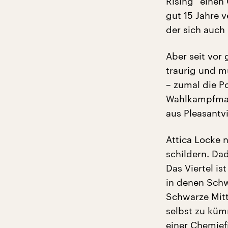
Rising“ einen
gut 15 Jahre 
der sich auch
Aber seit vor 
traurig und m
– zumal die P
Wahlkampfmana
aus Pleasantvi
Attica Locke n
schildern. Dad
Das Viertel is
in denen Schw
Schwarze Mitt
selbst zu küm
einer Chemief