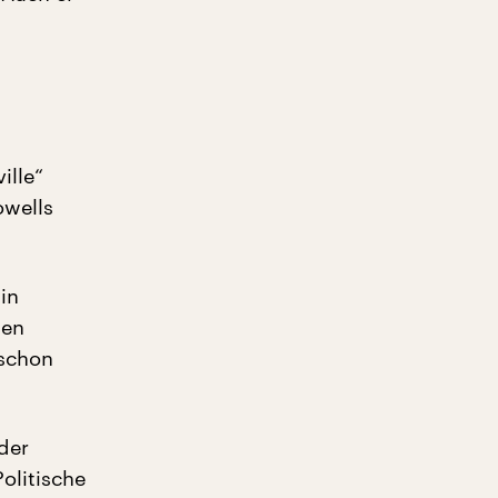
ille“
owells
in
hen
 schon
der
olitische