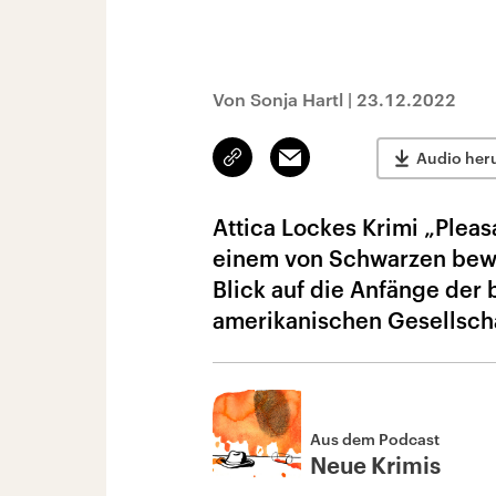
Von Sonja Hartl
|
23.12.2022
Link
Email
Audio her
kopieren/teilen
Attica Lockes Krimi „Pleas
einem von Schwarzen bewo
Blick auf die Anfänge der
amerikanischen Gesellscha
Aus dem Podcast
Neue Krimis