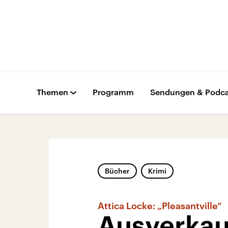
Themen
Programm
Sendungen & Podca
Bücher
Krimi
Attica Locke: „Pleasantville“
Ausverkauf