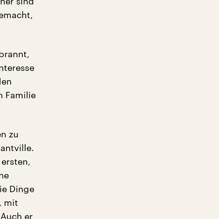
her sind
gemacht,
ebrannt,
nteresse
den
 Familie
en zu
ntville.
 ersten,
ine
ie Dinge
, mit
 Auch er