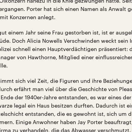
 Ölkonzern nahezu in die Knie gezwungen hatte. Seit
vergangen. Porter hat sich einen Namen als Anwalt 
 mit Konzernen anlegt.
gut einem Jahr seine Frau gestorben ist, ist er ausg
üde. Doch Alicia Nowells Verschwinden weckt sein I
olizei schnell einen Hauptverdächtigen präsentiert: 
ger von Hawthorne, Mitglied einer einflussreichen
lle.
immt sich viel Zeit, die Figuren und ihre Beziehung
urch erfährt man viel über die Geschichte von Pleasa
t Ende der 1940er-Jahre entstanden, es war eines der
arze legal ein Haus besitzen durften. Dadurch ist e
elschicht entstanden, die es gewohnt ist, sich um d
mern. Einige Anwohner haben Jay Porter beauftragt
irma zu verhandeln, die das Abwasser verschmutzt.