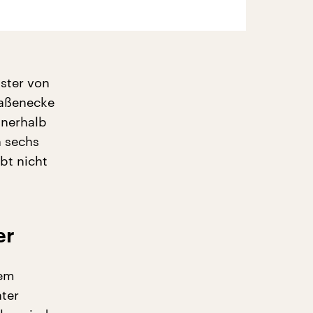
ster von
raßenecke
nnerhalb
n sechs
bt nicht
er
tem
ater