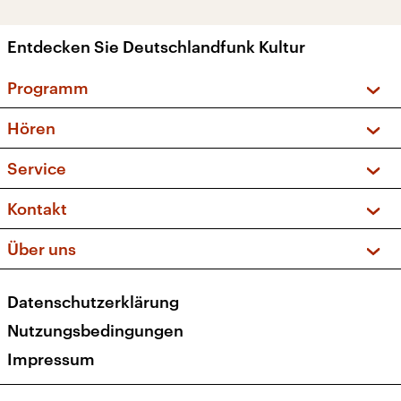
Entdecken Sie Deutschlandfunk Kultur
Programm
Vorschau und Rückschau
Hören
Sendungen und Podcasts
Livestream
Service
Musikliste
Frequenzen (UKW + DAB+)
FAQ
Kontakt
Kakadu – Das Kinderprogramm
Apps
Archiv
Hörerservice
Über uns
Newsletter
Social Media
Deutschlandradio
RSS
Datenschutzerklärung
Presse
Veranstaltungen
Nutzungsbedingungen
Karriere
Impressum
Transparenz
Korrekturen und Richtigstellungen