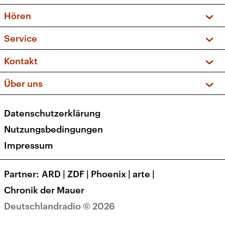
Vorschau und Rückschau
Hören
Sendungen und Podcasts
Livestream
Service
Musikliste
Frequenzen (UKW + DAB+)
FAQ
Kontakt
Kakadu – Das Kinderprogramm
Apps
Archiv
Hörerservice
Über uns
Newsletter
Social Media
Deutschlandradio
RSS
Datenschutzerklärung
Presse
Veranstaltungen
Nutzungsbedingungen
Karriere
Impressum
Transparenz
Korrekturen und Richtigstellungen
Partner
ARD
|
ZDF
|
Phoenix
|
arte
|
Barrierefreiheit
Chronik der Mauer
Deutschlandradio © 2026