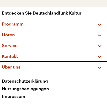
Entdecken Sie Deutschlandfunk Kultur
Programm
Vorschau und Rückschau
Hören
Sendungen und Podcasts
Livestream
Service
Musikliste
Frequenzen (UKW + DAB+)
FAQ
Kontakt
Kakadu – Das Kinderprogramm
Apps
Archiv
Hörerservice
Über uns
Newsletter
Social Media
Deutschlandradio
RSS
Datenschutzerklärung
Presse
Veranstaltungen
Nutzungsbedingungen
Karriere
Impressum
Transparenz
Korrekturen und Richtigstellungen