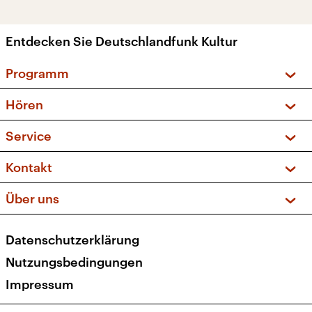
Entdecken Sie Deutschlandfunk Kultur
Programm
Vorschau und Rückschau
Hören
Sendungen und Podcasts
Livestream
Service
Musikliste
Frequenzen (UKW + DAB+)
FAQ
Kontakt
Kakadu – Das Kinderprogramm
Apps
Archiv
Hörerservice
Über uns
Newsletter
Social Media
Deutschlandradio
RSS
Datenschutzerklärung
Presse
Veranstaltungen
Nutzungsbedingungen
Karriere
Impressum
Transparenz