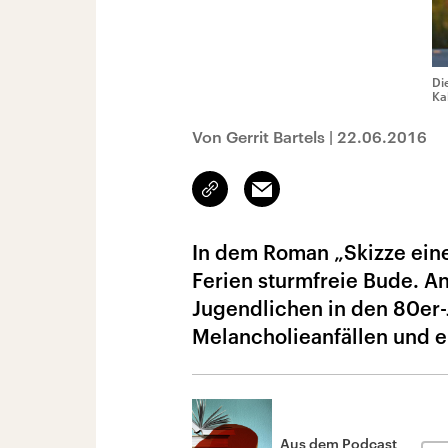
Di
Ka
Von Gerrit Bartels
|
22.06.2016
Link
Email
kopieren/teilen
In dem Roman „Skizze eine
Ferien sturmfreie Bude. An
Jugendlichen in den 80er-
Melancholieanfällen und er
Aus dem Podcast