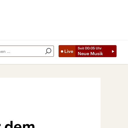
Seit
00:05
Uhr
Live
Neue Musik
r dem