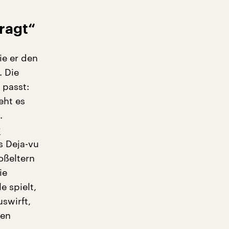
fragt“
ie er den
. Die
 passt:
eht es
.
r
 Deja-vu
oßeltern
ie
e spielt,
swirft,
ten