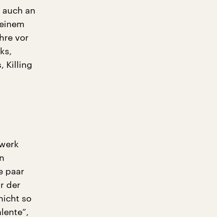
 auch an
 einem
hre vor
ks,
 Killing
nwerk
n
e paar
r der
nicht so
lente“,