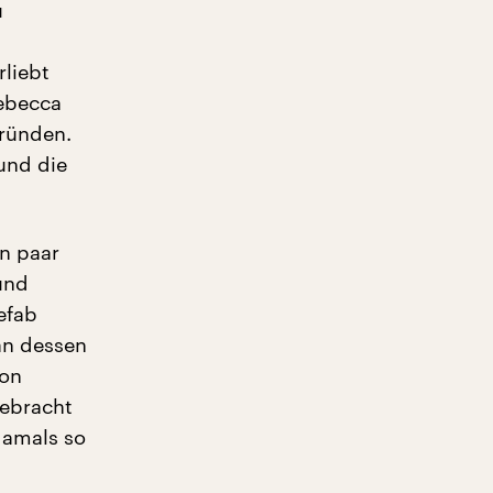
u
rliebt
Rebecca
gründen.
und die
in paar
und
efab
an dessen
von
gebracht
damals so