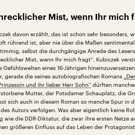
hrecklicher Mist, wenn Ihr mich 
czek davon erzählt, das ist schon sehr besonders, w
r oft rührend ist, aber nie über die Maßen sentimental
stimmig, selbst die durchgängige Anrede des Lesers
ecklicher Mist, wenn Ihr mich fragt“. Kubiczek verst
ie Gefühlswelten eines 16-Jährigen hineinzuversetzen
r, gerade die seines autobiografischen Romans
„De
rinzessin und ihr lieber Herr Sohn“
dürften manches
rstorbene Mutter, der Potsdamer Schauplatz, die Gr
ässt sich auch in diesem Roman so manche Spur in d
des Autors verfolgen. Was aber eigentlich keine Roll
 wie die DDR-Diktatur, die zwar ihre ersten Netze au
nen größeren Einfluss auf das Leben der Protagonis