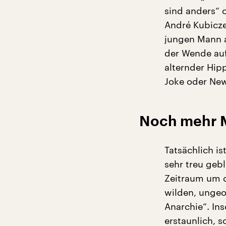
sind anders“
André Kubicze
jungen Mann a
der Wende auf 
alternder Hipp
Joke oder Ne
Noch mehr M
Tatsächlich i
sehr treu geb
Zeitraum um d
wilden, ungeo
Anarchie“. Ins
erstaunlich, 