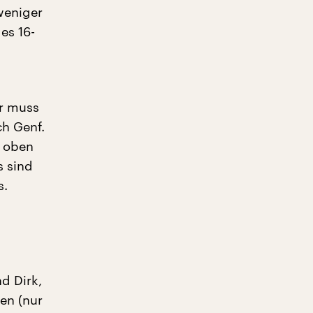
weniger
es 16-
r muss
ch Genf.
n oben
s sind
s.
d Dirk,
en (nur