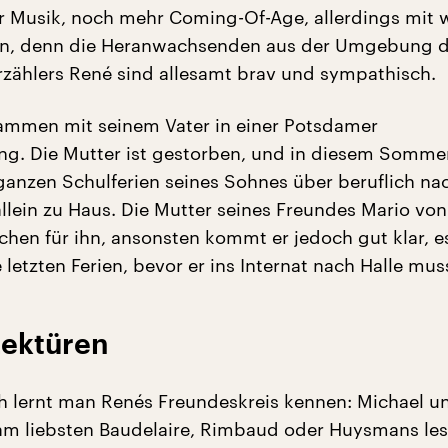
 Musik, noch mehr Coming-Of-Age, allerdings mit 
pen, denn die Heranwachsenden aus der Umgebung d
Erzählers René sind allesamt brav und sympathisch.
ammen mit seinem Vater in einer Potsdamer
g. Die Mutter ist gestorben, und in diesem Somme
 ganzen Schulferien seines Sohnes über beruflich na
allein zu Haus. Die Mutter seines Freundes Mario vo
chen für ihn, ansonsten kommt er jedoch gut klar, e
e letzten Ferien, bevor er ins Internat nach Halle mus
ektüren
 lernt man Renés Freundeskreis kennen: Michael un
am liebsten Baudelaire, Rimbaud oder Huysmans les