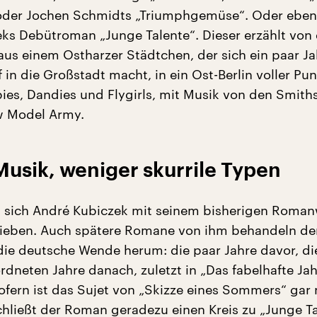
 oder Jochen Schmidts „Triumphgemüse“. Oder eben
ks Debütroman „Junge Talente“. Dieser erzählt von
us einem Ostharzer Städtchen, der sich ein paar Ja
in die Großstadt macht, in ein Ost-Berlin voller Pun
ies, Dandies und Flygirls, mit Musik von den Smiths,
w Model Army.
usik, weniger skurrile Typen
st sich André Kubiczek mit seinem bisherigen Roma
lieben. Auch spätere Romane von ihm behandeln de
ie deutsche Wende herum: die paar Jahre davor, di
rdneten Jahre danach, zuletzt in „Das fabelhafte Jah
ofern ist das Sujet von „Skizze eines Sommers“ gar 
schließt der Roman geradezu einen Kreis zu „Junge Ta