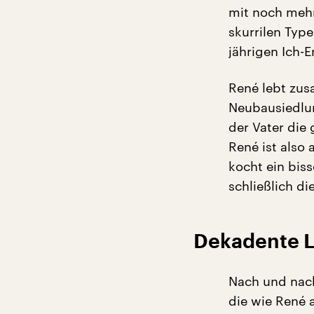
mit noch mehr
skurrilen Ty
jährigen Ich-
René lebt zus
Neubausiedlun
der Vater die
René ist also 
kocht ein biss
schließlich di
Dekadente L
Nach und nach
die wie René 