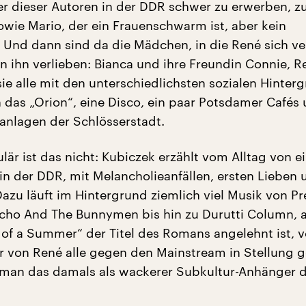
er dieser Autoren in der DDR schwer zu erwerben, z
owie Mario, der ein Frauenschwarm ist, aber kein
r. Und dann sind da die Mädchen, in die René sich ve
in ihn verlieben: Bianca und ihre Freundin Connie, 
sie alle mit den unterschiedlichsten sozialen Hinter
as „Orion“, eine Disco, ein paar Potsdamer Cafés 
nlagen der Schlösserstadt.
lär ist das nicht: Kubiczek erzählt vom Alltag von e
in der DDR, mit Melancholieanfällen, ersten Lieben 
azu läuft im Hintergrund ziemlich viel Musik von Pr
cho And The Bunnymen bis hin zu Durutti Column, 
of a Summer“ der Titel des Romans angelehnt ist, 
er von René alle gegen den Mainstream in Stellung 
 man das damals als wackerer Subkultur-Anhänger 