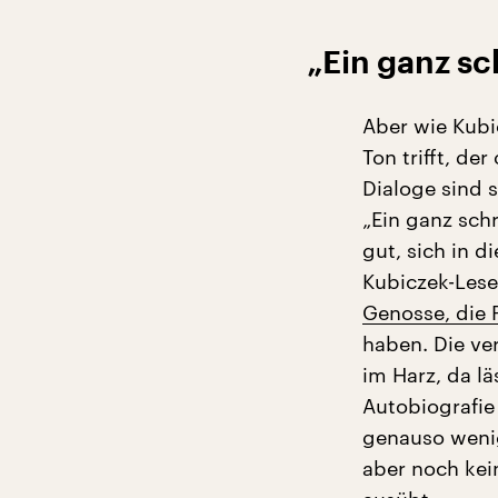
„Ein ganz sc
Aber wie Kubi
Ton trifft, de
Dialoge sind 
„Ein ganz schr
gut, sich in d
Kubiczek-Lese
Genosse, die P
haben. Die ve
im Harz, da l
Autobiografie 
genauso wenig
aber noch kei