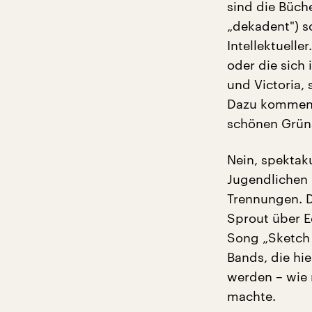
sind die Büch
„dekadent") s
Intellektuelle
oder die sich 
und Victoria, 
Dazu kommen d
schönen Grüna
Nein, spektaku
Jugendlichen 
Trennungen. D
Sprout über E
Song „Sketch 
Bands, die hi
werden – wie
machte.