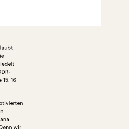
laubt
ie
iedelt
 DDR-
 15, 16
tivierten
en
Jana
„Denn wir