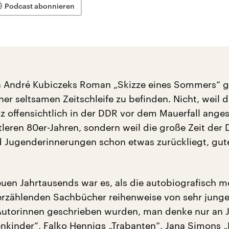
Podcast abonnieren
n André Kubiczeks Roman „Skizze eines Sommers“ g
ner seltsamen Zeitschleife zu befinden. Nicht, weil d
 offensichtlich in der DDR vor dem Mauerfall anges
ttleren 80er-Jahren, sondern weil die große Zeit der
d Jugenderinnerungen schon etwas zurückliegt, gute
uen Jahrtausends war es, als die autobiografisch mo
rzählenden Sachbücher reihenweise von sehr jung
Autorinnen geschrieben wurden, man denke nur an 
nkinder“, Falko Hennigs „Trabanten“, Jana Simons 