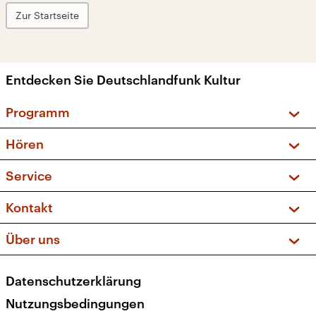
Zur Startseite
Entdecken Sie Deutschlandfunk Kultur
Programm
Vorschau und Rückschau
Hören
Sendungen und Podcasts
Livestream
Service
Musikliste
Frequenzen (UKW + DAB+)
FAQ
Kontakt
Kakadu – Das Kinderprogramm
Apps
Archiv
Hörerservice
Über uns
Newsletter
Social Media
Deutschlandradio
RSS
Datenschutzerklärung
Presse
Veranstaltungen
Nutzungsbedingungen
Karriere