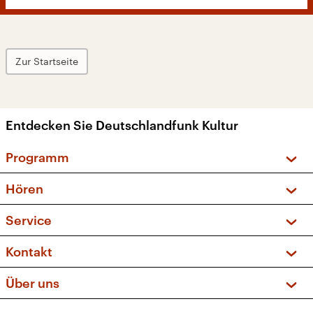
Zur Startseite
Entdecken Sie Deutschlandfunk Kultur
Programm
Vorschau und Rückschau
Hören
Sendungen und Podcasts
Livestream
Service
Musikliste
Frequenzen (UKW + DAB+)
FAQ
Kontakt
Kakadu – Das Kinderprogramm
Apps
Archiv
Hörerservice
Über uns
Newsletter
Social Media
Deutschlandradio