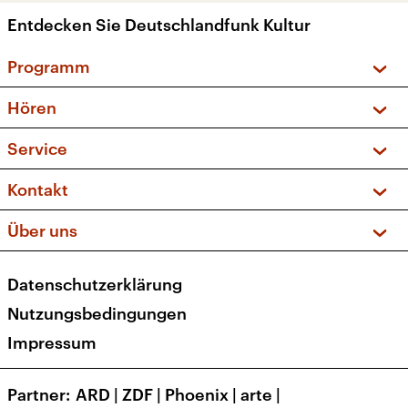
Entdecken Sie Deutschlandfunk Kultur
Programm
Vorschau und Rückschau
Hören
Sendungen und Podcasts
Livestream
Service
Musikliste
Frequenzen (UKW + DAB+)
FAQ
Kontakt
Kakadu – Das Kinderprogramm
Apps
Archiv
Hörerservice
Über uns
Newsletter
Social Media
Deutschlandradio
RSS
Datenschutzerklärung
Presse
Veranstaltungen
Nutzungsbedingungen
Karriere
Impressum
Transparenz
Korrekturen und Richtigstellungen
Partner
ARD
|
ZDF
|
Phoenix
|
arte
|