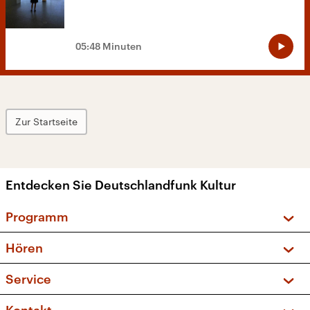
05:48 Minuten
Zur Startseite
Entdecken Sie Deutschlandfunk Kultur
Programm
Vorschau und Rückschau
Hören
Sendungen und Podcasts
Livestream
Service
Musikliste
Frequenzen (UKW + DAB+)
FAQ
Kakadu – Das Kinderprogramm