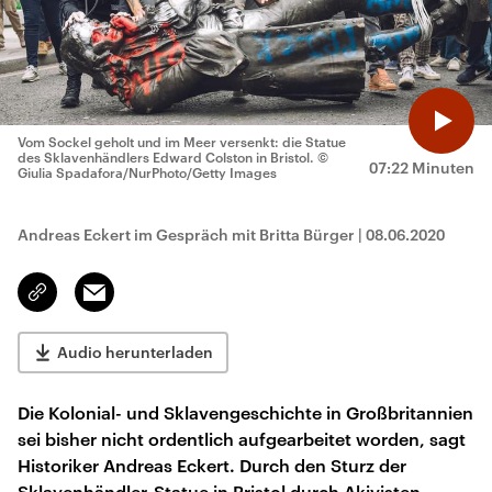
Vom Sockel geholt und im Meer versenkt: die Statue
des Sklavenhändlers Edward Colston in Bristol.
©
07:22 Minuten
Giulia Spadafora/NurPhoto/Getty Images
Andreas Eckert im Gespräch mit Britta Bürger
|
08.06.2020
Email
Link
kopieren/teilen
Audio herunterladen
Die Kolonial- und Sklavengeschichte in Großbritannien
sei bisher nicht ordentlich aufgearbeitet worden, sagt
Historiker Andreas Eckert. Durch den Sturz der
Sklavenhändler-Statue in Bristol durch Akivisten