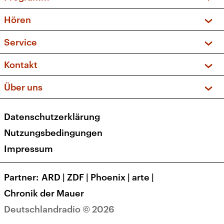
Vorschau und Rückschau
Hören
Sendungen und Podcasts
Livestream
Service
Musikliste
Frequenzen (UKW + DAB+)
FAQ
Kontakt
Kakadu – Das Kinderprogramm
Apps
Archiv
Hörerservice
Über uns
Newsletter
Social Media
Deutschlandradio
RSS
Datenschutzerklärung
Presse
Veranstaltungen
Nutzungsbedingungen
Karriere
Impressum
Transparenz
Korrekturen und Richtigstellungen
Partner
ARD
|
ZDF
|
Phoenix
|
arte
|
Barrierefreiheit
Chronik der Mauer
Deutschlandradio © 2026