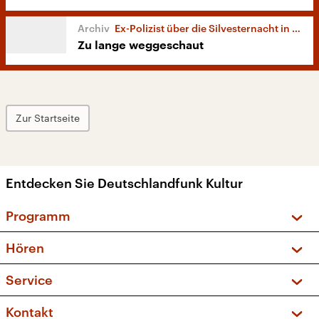
Ex-Polizist über die Silvesternacht in Köln
Zu lange weggeschaut
Zur Startseite
Entdecken Sie Deutschlandfunk Kultur
Programm
Vorschau und Rückschau
Hören
Sendungen und Podcasts
Livestream
Service
Musikliste
Frequenzen (UKW + DAB+)
FAQ
Kontakt
Kakadu – Das Kinderprogramm