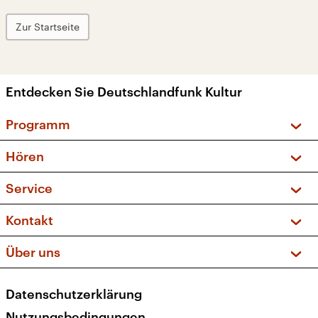
Zur Startseite
Entdecken Sie Deutschlandfunk Kultur
Programm
Vorschau und Rückschau
Hören
Sendungen und Podcasts
Livestream
Service
Musikliste
Frequenzen (UKW + DAB+)
FAQ
Kontakt
Kakadu – Das Kinderprogramm
Apps
Archiv
Hörerservice
Über uns
Newsletter
Social Media
Deutschlandradio
RSS
Datenschutzerklärung
Presse
Veranstaltungen
Nutzungsbedingungen