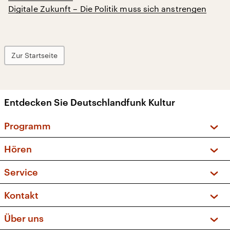
Digitale Zukunft – Die Politik muss sich anstrengen
Zur Startseite
Entdecken Sie Deutschlandfunk Kultur
Programm
Vorschau und Rückschau
Hören
Sendungen und Podcasts
Livestream
Service
Musikliste
Frequenzen (UKW + DAB+)
FAQ
Kontakt
Kakadu – Das Kinderprogramm
Apps
Archiv
Hörerservice
Über uns
Newsletter