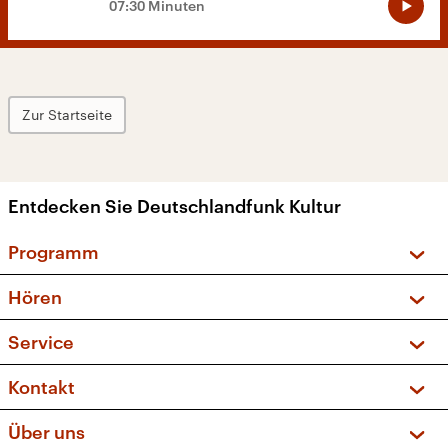
07:30 Minuten
Zur Startseite
Entdecken Sie Deutschlandfunk Kultur
Programm
Vorschau und Rückschau
Hören
Sendungen und Podcasts
Livestream
Service
Musikliste
Frequenzen (UKW + DAB+)
FAQ
Kontakt
Kakadu – Das Kinderprogramm
Apps
Archiv
Hörerservice
Über uns
Newsletter