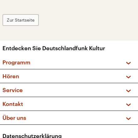
Zur Startseite
Entdecken Sie Deutschlandfunk Kultur
Programm
Vorschau und Rückschau
Hören
Sendungen und Podcasts
Livestream
Service
Musikliste
Frequenzen (UKW + DAB+)
FAQ
Kontakt
Kakadu – Das Kinderprogramm
Apps
Archiv
Hörerservice
Über uns
Newsletter
Social Media
Deutschlandradio
RSS
Datenschutzerklärung