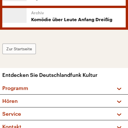
Komödie über Leute Anfang Dreißig
Zur Startseite
Entdecken Sie Deutschlandfunk Kultur
Programm
Vorschau und Rückschau
Hören
Sendungen und Podcasts
Livestream
Service
Musikliste
Frequenzen (UKW + DAB+)
FAQ
Kontakt
Kakadu – Das Kinderprogramm