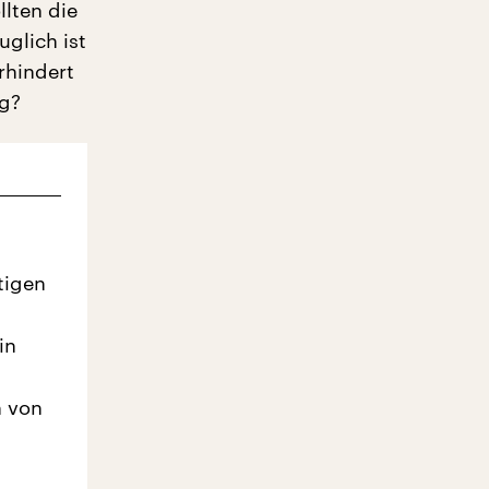
lten die
glich ist
rhindert
eg?
tigen
in
n von