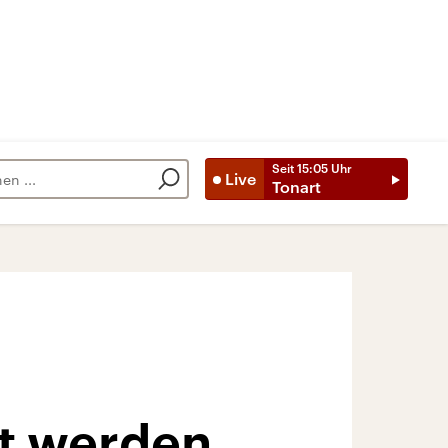
Seit
15:05
Uhr
Live
Tonart
rt werden