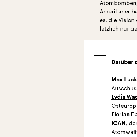
Atombomben, d
Amerikaner be
es, die Vision
letzlich nur 
Darüber d
Max Luck
Ausschus
Lydia Wa
Osteuropa
Florian 
, de
ICAN
Atomwaff