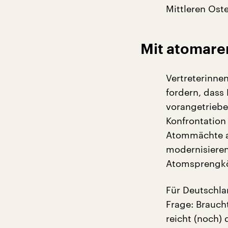
Mittleren Oste
Mit atomare
Vertreterinne
fordern, dass
vorangetriebe
Konfrontation 
Atommächte ak
modernisieren
Atomsprengkö
Für Deutschla
Frage: Brauch
reicht (noch)