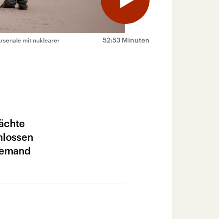
52:53 Minuten
Arsenale mit nuklearer
mächte
hlossen
 jemand