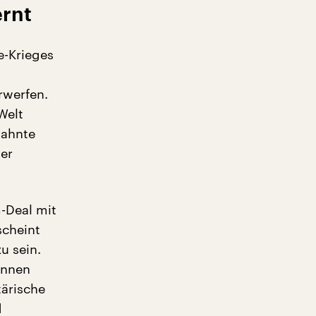
ernt
e-Krieges
d
rwerfen.
Welt
mahnte
der
-Deal mit
scheint
u sein.
innen
ärische
d