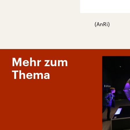
(AnRi)
Mehr zum
Thema