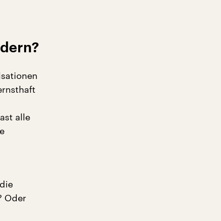
ndern?
isationen
ernsthaft
ast alle
e
die
? Oder