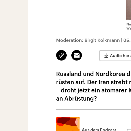
Nu
Wa
Moderation: Birgit Kolkmann
|
05
Link
Email
Audio her
kopieren/teilen
Russland und Nordkorea dr
rüsten auf. Der Iran streb
– droht jetzt ein atomarer
an Abrüstung?
Aus dem Podcast