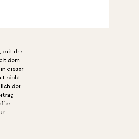
, mit der
seit dem
in dieser
st nicht
lich der
rtrag
affen
ur