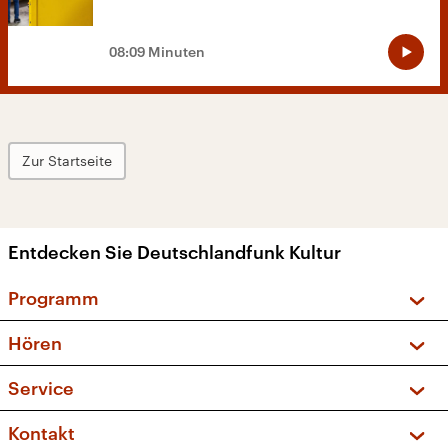
08:09 Minuten
Zur Startseite
Entdecken Sie Deutschlandfunk Kultur
Programm
Vorschau und Rückschau
Hören
Sendungen und Podcasts
Livestream
Service
Musikliste
Frequenzen (UKW + DAB+)
FAQ
Kontakt
Kakadu – Das Kinderprogramm