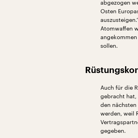
abgezogen wer
Osten Europas
auszusteigen.
Atomwaffen wi
angekommen –
sollen.
Rüstungskon
Auch für die R
gebracht hat, 
den nächsten 
werden, weil 
Vertragspartne
gegeben.