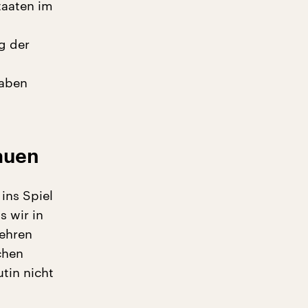
taaten im
g der
t
haben
auen
ins Spiel
s wir in
kehren
chen
utin nicht