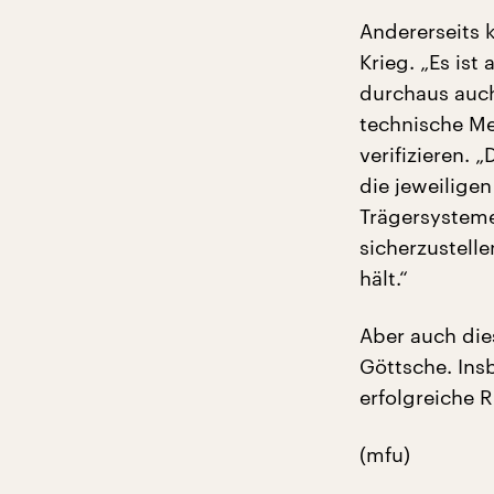
Andererseits 
Krieg. „Es ist
durchaus auch
technische Me
verifizieren. 
die jeweilige
Trägersysteme
sicherzustelle
hält.“
Aber auch die
Göttsche. Ins
erfolgreiche R
(mfu)