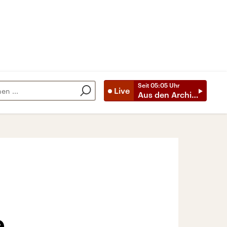
Seit
05:05
Uhr
Live
Aus den Archiven
e