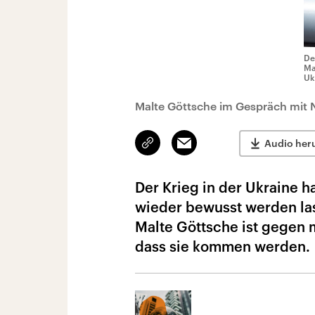
De
Ma
Uk
Malte Göttsche im Gespräch mit N
Link
Email
Audio her
kopieren/teilen
Der Krieg in der Ukraine h
wieder bewusst werden la
Malte Göttsche ist gegen 
dass sie kommen werden.