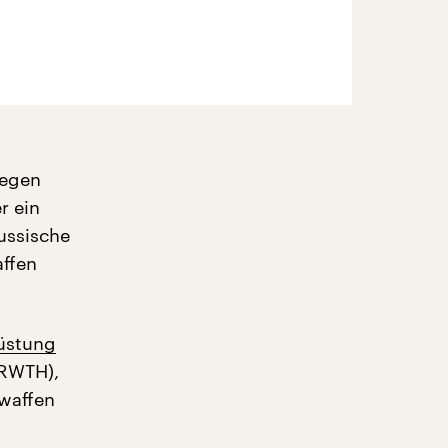
gegen
r ein
ussische
ffen
rüstung
(RWTH),
waffen