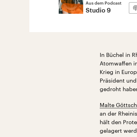
Aus dem Podcast
Studio 9
In Büchel in 
Atomwaffen in
Krieg in Euro
Präsident und
gedroht habe
Malte Göttsc
an der Rheini
hält den Prot
gelagert werd