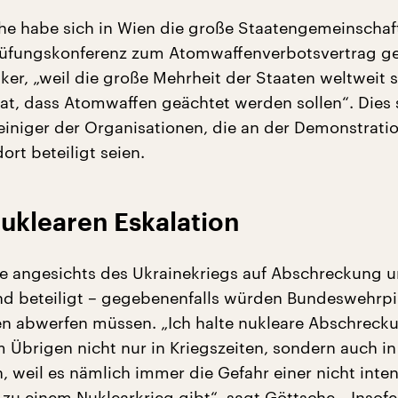
he habe sich in Wien die große Staatengemeinschaf
üfungskonferenz zum Atomwaffenverbotsvertrag ge
ker, „weil die große Mehrheit der Staaten weltweit 
at, dass Atomwaffen geächtet werden sollen“. Dies 
 einiger der Organisationen, die an der Demonstrati
rt beteiligt seien.
uklearen Eskalation
e angesichts des Ukrainekriegs auf Abschreckung 
nd beteiligt – gegebenenfalls würden Bundeswehrpi
 abwerfen müssen. „Ich halte nukleare Abschrecku
m Übrigen nicht nur in Kriegszeiten, sondern auch in
, weil es nämlich immer die Gefahr einer nicht inte
 zu einem Nuklearkrieg gibt“, sagt Göttsche. „Insofe