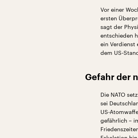
Vor einer Woc
ersten Überpr
sagt der Physi
entschieden h
ein Verdienst
dem US-Stando
Gefahr der n
Die NATO setz
sei Deutschla
US-Atomwaffen
gefährlich – i
Friedenszeiten
Eskalation hin