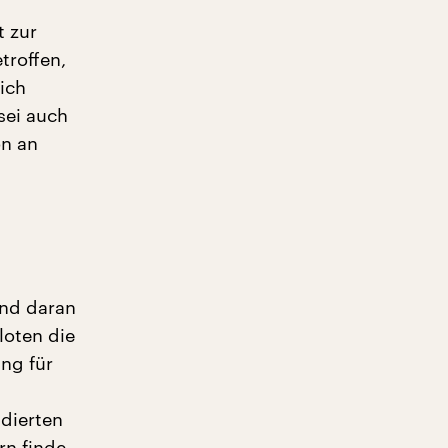
t zur
troffen,
sich
sei auch
on an
und daran
loten die
ng für
ndierten
rn finde