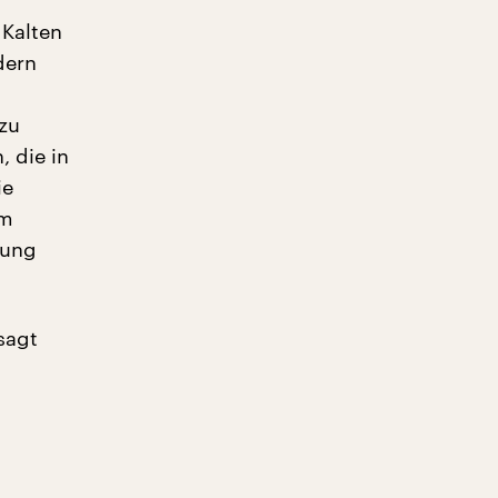
Kalten
dern
zu
, die in
ie
um
tung
sagt