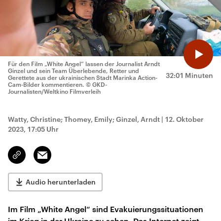
Für den Film „White Angel“ lassen der Journalist Arndt
Ginzel und sein Team Überlebende, Retter und
32:01 Minuten
Gerettete aus der ukrainischen Stadt Marinka Action-
Cam-Bilder kommentieren.
© GKD-
Journalisten/Weltkino Filmverleih
Watty, Christine; Thomey, Emily; Ginzel, Arndt
|
12. Oktober
2023, 17:05 Uhr
Email
Link
kopieren/teilen
Audio herunterladen
Im Film „White Angel“ sind Evakuierungssituationen
im Krieg in der Ukraine zu sehen. Das Internet zeigt