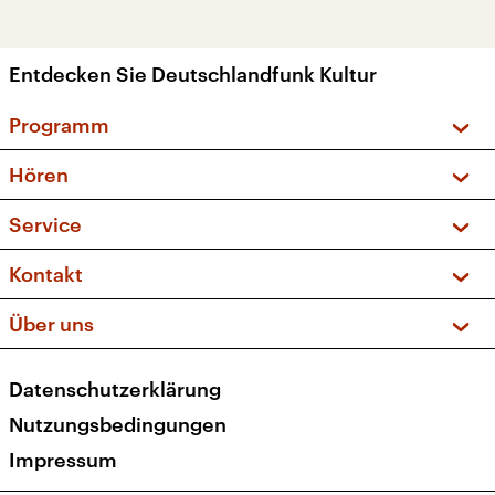
Entdecken Sie Deutschlandfunk Kultur
Programm
Vorschau und Rückschau
Hören
Sendungen und Podcasts
Livestream
Service
Musikliste
Frequenzen (UKW + DAB+)
FAQ
Kontakt
Kakadu – Das Kinderprogramm
Apps
Archiv
Hörerservice
Über uns
Newsletter
Social Media
Deutschlandradio
RSS
Datenschutzerklärung
Presse
Veranstaltungen
Nutzungsbedingungen
Karriere
Impressum
Transparenz