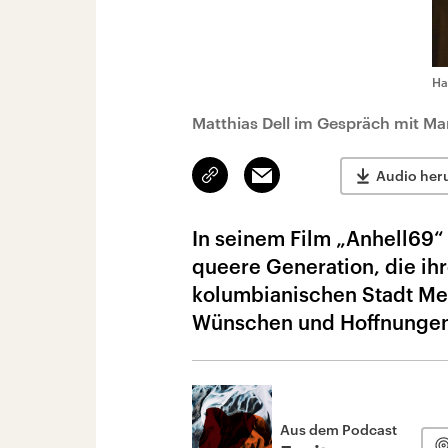
Ha
Matthias Dell im Gespräch mit Ma
Link
Email
Audio her
kopieren/teilen
In seinem Film „Anhell69“
queere Generation, die ih
kolumbianischen Stadt Med
Wünschen und Hoffnungen
Aus dem Podcast