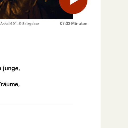
07:32 Minuten
„Anhell69“.
© Salzgeber
e junge,
Träume,