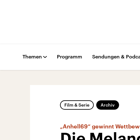
Themen
Programm
Sendungen & Podca
Film & Serie
Archiv
„Anhell69“ gewinnt Wettbewe
Die Melan