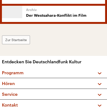
Der Westsahara-Konflikt im Film
Zur Startseite
Entdecken Sie Deutschlandfunk Kultur
Programm
Vorschau und Rückschau
Hören
Sendungen und Podcasts
Livestream
Service
Musikliste
Frequenzen (UKW + DAB+)
FAQ
Kontakt
Kakadu – Das Kinderprogramm