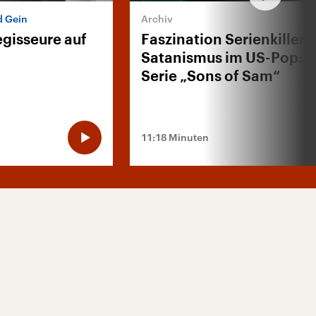
d Gein
gisseure auf
Faszination Serienkiller 
Satanismus im US-Pop: D
Serie „Sons of Sam“
11:18 Minuten