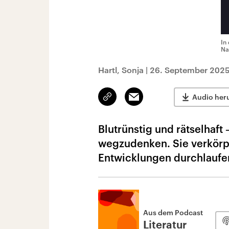
In
Na
Hartl, Sonja
|
26. September 2025
Link
Email
Audio her
kopieren/teilen
Blutrünstig und rätselhaft 
wegzudenken. Sie verkörpe
Entwicklungen durchlaufen
Aus dem Podcast
Literatur