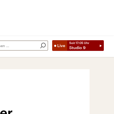
Seit
17:05
Uhr
Live
Studio 9
der