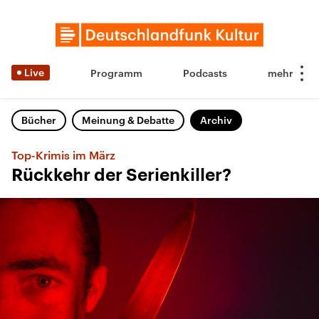
Live
Programm
Podcasts
Bücher
Meinung & Debatte
Archiv
Top-Krimis im März
Rückkehr der Serienkiller?