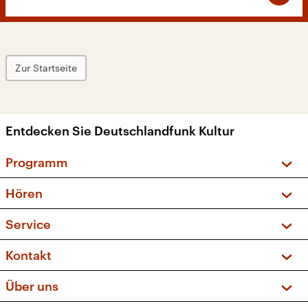
Zur Startseite
Entdecken Sie Deutschlandfunk Kultur
Programm
Vorschau und Rückschau
Hören
Sendungen und Podcasts
Livestream
Service
Musikliste
Frequenzen (UKW + DAB+)
FAQ
Kontakt
Kakadu – Das Kinderprogramm
Apps
Archiv
Hörerservice
Über uns
Newsletter
Social Media