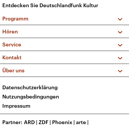
Entdecken Sie Deutschlandfunk Kultur
Programm
Vorschau und Rückschau
Hören
Sendungen und Podcasts
Livestream
Service
Musikliste
Frequenzen (UKW + DAB+)
FAQ
Kontakt
Kakadu – Das Kinderprogramm
Apps
Archiv
Hörerservice
Über uns
Newsletter
Social Media
Deutschlandradio
RSS
Datenschutzerklärung
Presse
Veranstaltungen
Nutzungsbedingungen
Karriere
Impressum
Transparenz
Korrekturen und Richtigstellungen
Partner
ARD
|
ZDF
|
Phoenix
|
arte
|
Barrierefreiheit