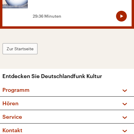
29:36 Minuten
Zur Startseite
Entdecken Sie Deutschlandfunk Kultur
Programm
Vorschau und Rückschau
Hören
Sendungen und Podcasts
Livestream
Service
Musikliste
Frequenzen (UKW + DAB+)
FAQ
Kontakt
Kakadu – Das Kinderprogramm