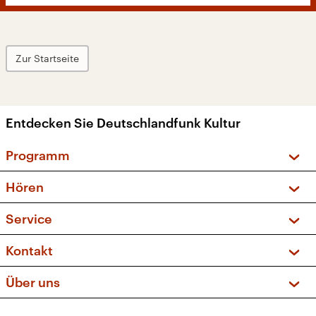
Zur Startseite
Entdecken Sie Deutschlandfunk Kultur
Programm
Vorschau und Rückschau
Hören
Sendungen und Podcasts
Livestream
Service
Musikliste
Frequenzen (UKW + DAB+)
FAQ
Kontakt
Kakadu – Das Kinderprogramm
Apps
Archiv
Hörerservice
Über uns
Newsletter
Social Media
Deutschlandradio
RSS