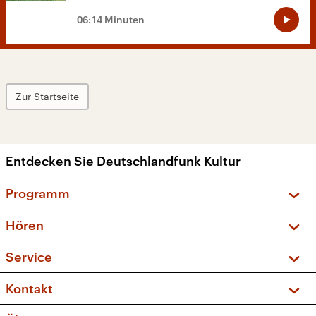
06:14 Minuten
Zur Startseite
Entdecken Sie Deutschlandfunk Kultur
Programm
Vorschau und Rückschau
Hören
Sendungen und Podcasts
Livestream
Service
Musikliste
Frequenzen (UKW + DAB+)
FAQ
Kontakt
Kakadu – Das Kinderprogramm
Apps
Archiv
Hörerservice