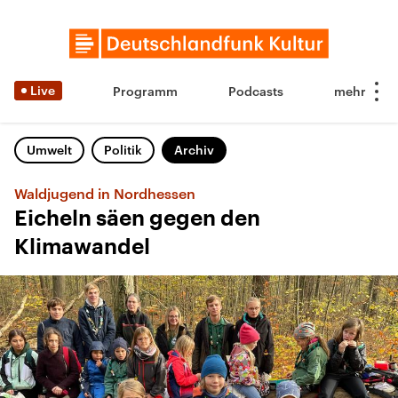
Live
Programm
Podcasts
Umwelt
Politik
Archiv
Waldjugend in Nordhessen
Eicheln säen gegen den
Klimawandel