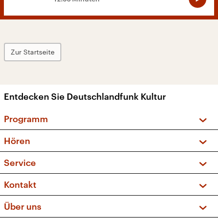
Zur Startseite
Entdecken Sie Deutschlandfunk Kultur
Programm
Vorschau und Rückschau
Hören
Sendungen und Podcasts
Livestream
Service
Musikliste
Frequenzen (UKW + DAB+)
FAQ
Kontakt
Kakadu – Das Kinderprogramm
Apps
Archiv
Hörerservice
Über uns
Newsletter