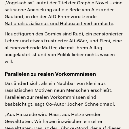
„Vogelschiss“
lautet der Titel der Graphic Novel – eine
satirische Anspielung auf die
Rede von Alexander
Gauland, in der der AfD-Ehrenvorsitzende
Nationalsozialismus und Holocaust verharmloste
.
Hauptfiguren des Comics sind Rudi, ein pensionierter
Lehrer und etwas frustrierter Alt-68er, und Eleni, eine
alleinerziehende Mutter, die mit ihrem Alltag
ausgelastet ist und von Politik lieber nichts wissen
will.
Parallelen zu realen Vorkommnissen
Das ändert sich, als ein Nachbar von Eleni aus
rassistischen Motiven neun Menschen erschießt.
Parallelen zur realen Vorkommnissen sind
beabsichtigt, sagt Co-Autor Jochen Schneidmadl:
„Aus Hassrede wird Hass, aus Hetze werden
Gewalttaten. Wir haben inzwischen einzelne
Gewalttaten: Das ist der
Lübcke
-Mord, der auf dieser