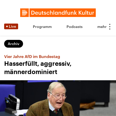
Live
Programm
Podcasts
Archiv
Vier Jahre AfD im Bundestag
Hasserfüllt, aggressiv,
männerdominiert