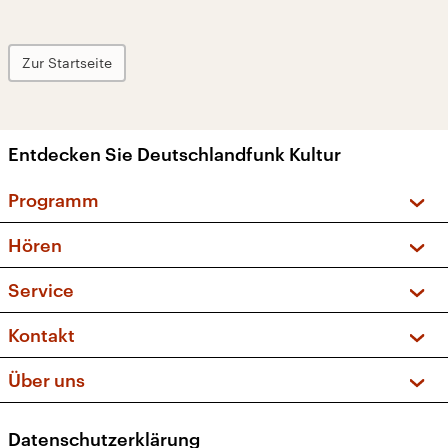
Zur Startseite
Entdecken Sie Deutschlandfunk Kultur
Programm
Vorschau und Rückschau
Hören
Sendungen und Podcasts
Livestream
Service
Musikliste
Frequenzen (UKW + DAB+)
FAQ
Kontakt
Kakadu – Das Kinderprogramm
Apps
Archiv
Hörerservice
Über uns
Newsletter
Social Media
Deutschlandradio
RSS
Datenschutzerklärung