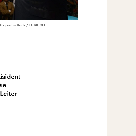
© dpa-Bildfunk / TURKISH
äsident
Die
Leiter