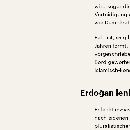
wird sogar di
Verteidigungs
wie Demokrati
Fakt ist, es g
Jahren formt. 
vorgeschriebe
Bord geworfen.
islamisch-kon
Erdoğan len
Er lenkt inzw
nach eigenen 
pluralistisch