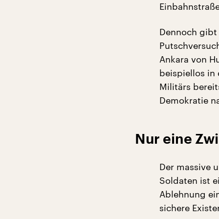
Einbahnstraße
Dennoch gibt 
Putschversuch
Ankara von Hu
beispiellos in
Militärs berei
Demokratie na
Nur eine Zw
Der massive u
Soldaten ist 
Ablehnung ein
sichere Exist