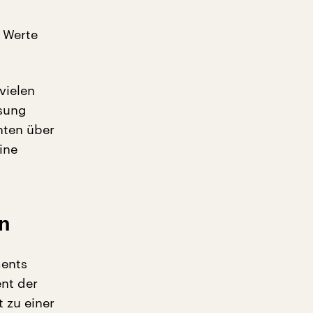
e Werte
vielen
ssung
nten über
ine
en
ments
nt der
 zu einer