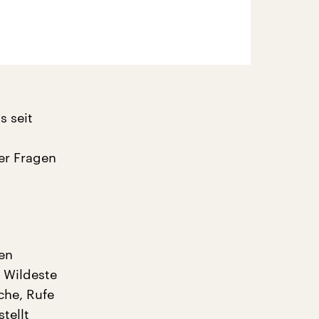
s seit
ber Fragen
en
. Wildeste
che, Rufe
tellt