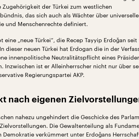
e Zugehörigkeit der Türkei zum westlichen
bündnis, das sich auch als Wächter über universell
e und Menschenrechte definiert.
ibt eine „neue Türkei“, die Recep Tayyip Erdoğan seit 
In dieser neuen Türkei hat Erdogan die in der Verfa
ne innenpolitische Neutralitätspflicht eines Präside
 Inzwischen ist er Alleinherrscher nicht nur über se
servative Regierungspartei AKP.
kt nach eigenen Zielvorstellung
ischen nahezu ungehindert die Geschicke des Parla
Zielvorstellungen. Die Gewaltenteilung als Fundame
en Demokratie verkümmert unter Erdoğans Herrschaft