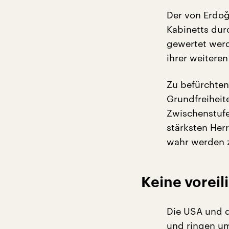
Der von Erdoğ
Kabinetts dur
gewertet werd
ihrer weitere
Zu befürchten
Grundfreiheit
Zwischenstufe
stärksten Her
wahr werden z
Keine vorei
Die USA und d
und ringen um