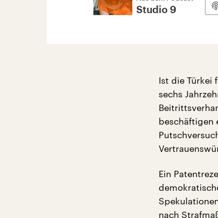
Studio 9
Ist die Türkei
sechs Jahrzeh
Beitrittsverh
beschäftigen 
Putschversuch
Vertrauenswür
Ein Patentrez
demokratische
Spekulationen
nach Strafmaß