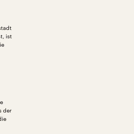
stadt
, ist
ie
ie
s der
die