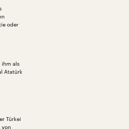
s
nn
ie oder
 ihm als
l Atatürk
er Türkei
n von