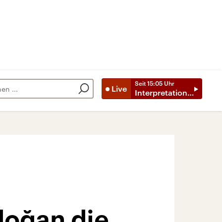
Seit
15:05
Uhr
Live
Interpretationen
doğan die