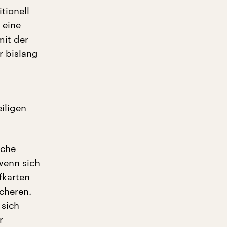
tionell
 eine
mit der
r bislang
iligen
sche
 wenn sich
fkarten
cheren.
 sich
r