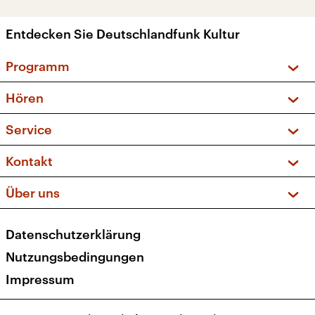
Entdecken Sie Deutschlandfunk Kultur
Programm
Vorschau und Rückschau
Hören
Sendungen und Podcasts
Livestream
Service
Musikliste
Frequenzen (UKW + DAB+)
FAQ
Kontakt
Kakadu – Das Kinderprogramm
Apps
Archiv
Hörerservice
Über uns
Newsletter
Social Media
Deutschlandradio
RSS
Datenschutzerklärung
Presse
Veranstaltungen
Nutzungsbedingungen
Karriere
Impressum
Transparenz
Korrekturen und Richtigstellungen