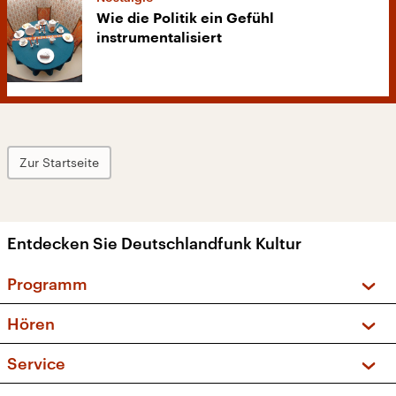
Wie die Politik ein Gefühl
instrumentalisiert
Zur Startseite
Entdecken Sie Deutschlandfunk Kultur
Programm
Vorschau und Rückschau
Hören
Sendungen und Podcasts
Livestream
Service
Musikliste
Frequenzen (UKW + DAB+)