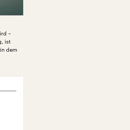
ird –
, ist
 in dem