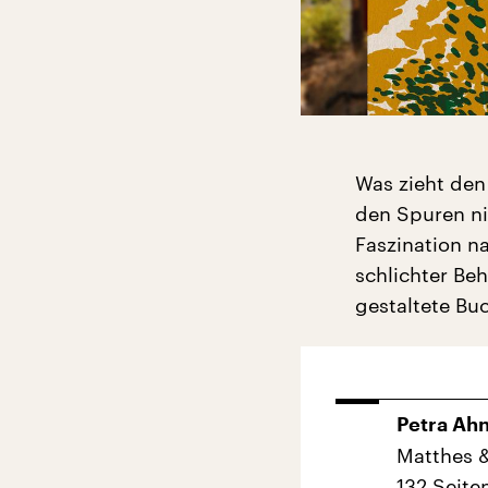
Was zieht den
den Spuren ni
Faszination n
schlichter Be
gestaltete Bu
Petra Ah
Matthes &
132 Seite