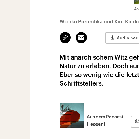
An
Wiebke Porombka und Kim Kinder
Link
Email
Audio her
kopieren/teilen
Mit anarchischem Witz geht
Natur zu erleben. Doch a
Ebenso wenig wie die letz
Schriftstellers.
Aus dem Podcast
Lesart