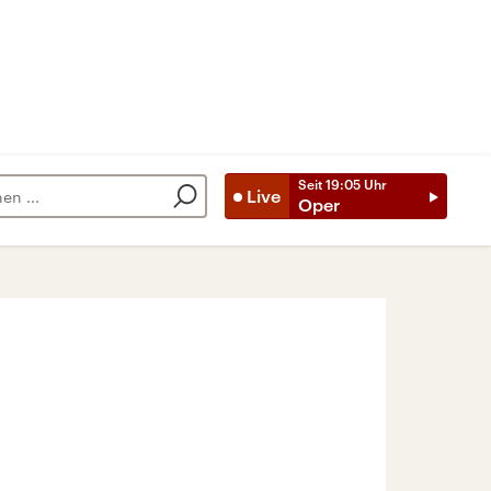
Seit
19:05
Uhr
Live
Oper