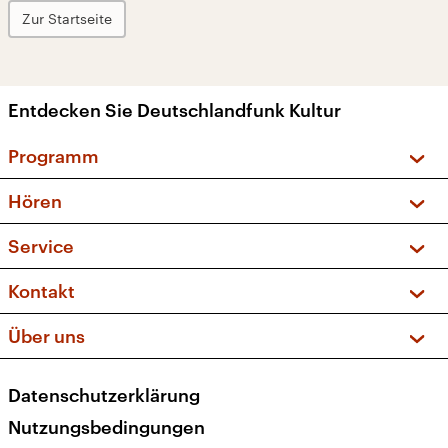
Zur Startseite
Entdecken Sie Deutschlandfunk Kultur
Programm
Vorschau und Rückschau
Hören
Sendungen und Podcasts
Livestream
Service
Musikliste
Frequenzen (UKW + DAB+)
FAQ
Kontakt
Kakadu – Das Kinderprogramm
Apps
Archiv
Hörerservice
Über uns
Newsletter
Social Media
Deutschlandradio
RSS
Datenschutzerklärung
Presse
Veranstaltungen
Nutzungsbedingungen
Karriere