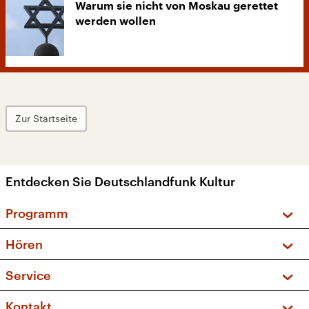
Warum sie nicht von Moskau gerettet
werden wollen
Zur Startseite
Entdecken Sie Deutschlandfunk Kultur
Programm
Vorschau und Rückschau
Hören
Sendungen und Podcasts
Livestream
Service
Musikliste
Frequenzen (UKW + DAB+)
FAQ
Kontakt
Kakadu – Das Kinderprogramm