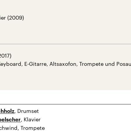
ier (2009)
2017)
Keyboard, E-Gitarre, Altsaxofon, Trompete und Posa
, Drumset
chholz
, Klavier
oelscher
chwind, Trompete