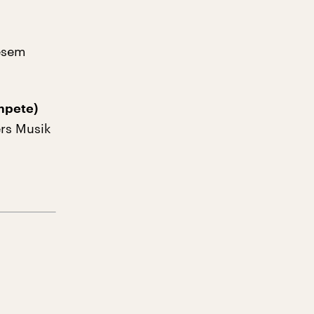
iesem
mpete)
ers Musik