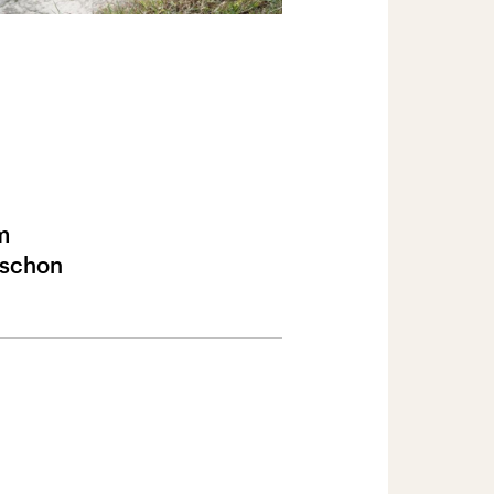
m
 schon