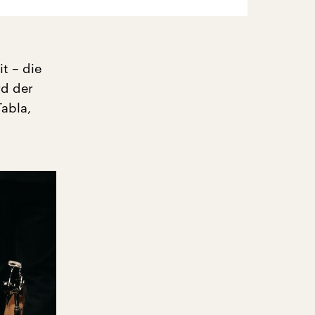
t – die
rd der
Tabla,