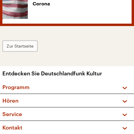
Corona
Zur Startseite
Entdecken Sie Deutschlandfunk Kultur
Programm
Vorschau und Rückschau
Hören
Sendungen und Podcasts
Livestream
Service
Musikliste
Frequenzen (UKW + DAB+)
FAQ
Kontakt
Kakadu – Das Kinderprogramm