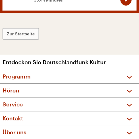
Zur Startseite
Entdecken Sie Deutschlandfunk Kultur
Programm
Vorschau und Rückschau
Hören
Sendungen und Podcasts
Livestream
Service
Musikliste
Frequenzen (UKW + DAB+)
FAQ
Kontakt
Kakadu – Das Kinderprogramm
Apps
Archiv
Hörerservice
Über uns
Newsletter