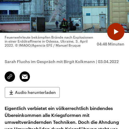
Feuerwehrleute bekämpfen Brände nach Explosionen
in einer Erdölraffinerie in Odessa, Ukraine, 3. April
04:48 Minuten
2022.
© IMAGO/Agencia EFE / Manuel Bruque
Sarah Fluchs im Gespräch mit Birgit Kolkmann
|
03.04.2022
Email
Link
kopieren/teilen
Audio herunterladen
Eigentlich verbietet ein völkerrechtlich bindendes
Übereinkommen alle Kriegsformen mit
umweltverändernden Techniken. Doch die Ahndung
von Umweltschäden durch Kriegsführung steht vor