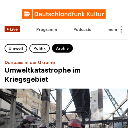
Live
Programm
Podcasts
Umwelt
Politik
Archiv
Donbass in der Ukraine
Umweltkatastrophe im
Kriegsgebiet