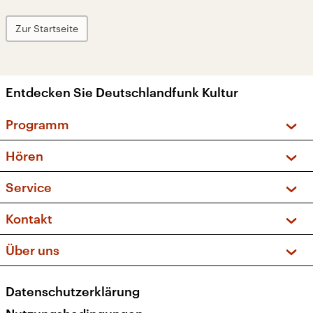
Zur Startseite
Entdecken Sie Deutschlandfunk Kultur
Programm
Vorschau und Rückschau
Hören
Sendungen und Podcasts
Livestream
Service
Musikliste
Frequenzen (UKW + DAB+)
FAQ
Kontakt
Kakadu – Das Kinderprogramm
Apps
Archiv
Hörerservice
Über uns
Newsletter
Social Media
Deutschlandradio
RSS
Datenschutzerklärung
Presse
Veranstaltungen