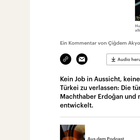
Hu
al
Ein Kommentar von Çiğdem Akyo
Link
Email
Audio her
kopieren/teilen
Kein Job in Aussicht, kein
Türkei zu verlassen: Die t
Machthaber Erdoğan und m
entwickelt.
Aus dem Podcast