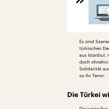
Es sind Szene
türkischen De
aus Istanbul, 
doch ohnehin n
Solidarität a
so ihr Tenor.
Die Türkei 
Die junge Frau