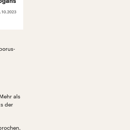
dogans
.10.2023
porus-
Mehr als
ts der
prochen,