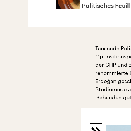
Politisches Feuil
Tausende Poli
Oppositionspa
der CHP und ze
renommierte B
Erdoğan gesc
Studierende a
Gebäuden get