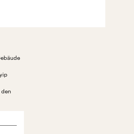
 Gebäude
yip
s den