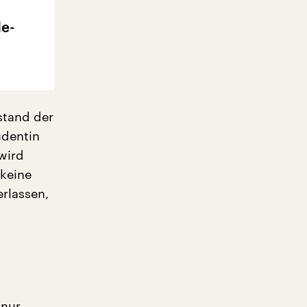
le-
stand der
udentin
 wird
 keine
erlassen,
 nur