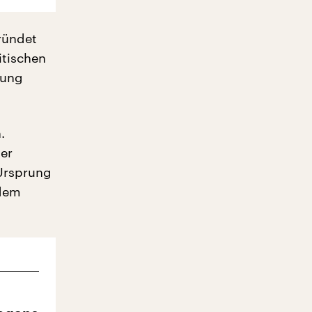
gründet
itischen
sung
.
der
 Ursprung
 dem