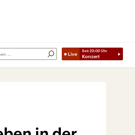
Seit
20:00
Uhr
Live
Konzert
eben in der