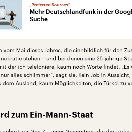
„Preferred Sources“
Mehr Deutschlandfunk in der Goog
Suche
n vom Mai dieses Jahres, die sinnbildlich für den Zu
mokratie stehen – und bei denen eine 25-jährige St
mit der ich telefoniere, kaum noch Worte findet. „Es
ur alles schlimmer“, sagt sie. Kein Job in Aussicht,
us dem Ausland, kaum Möglichkeiten, die Türkei zu v
wird zum Ein-Mann-Staat
 gehört zur Gen Z – jener Generation, die die Türkei