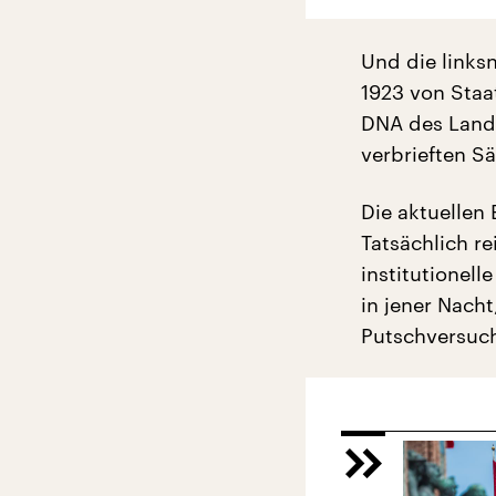
Und die linksn
1923 von Staa
DNA des Lande
verbrieften S
Die aktuellen
Tatsächlich r
institutionell
in jener Nach
Putschversuch