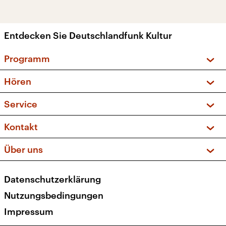
Entdecken Sie Deutschlandfunk Kultur
Programm
Vorschau und Rückschau
Hören
Sendungen und Podcasts
Livestream
Service
Musikliste
Frequenzen (UKW + DAB+)
FAQ
Kontakt
Kakadu – Das Kinderprogramm
Apps
Archiv
Hörerservice
Über uns
Newsletter
Social Media
Deutschlandradio
RSS
Datenschutzerklärung
Presse
Veranstaltungen
Nutzungsbedingungen
Karriere
Impressum
Transparenz