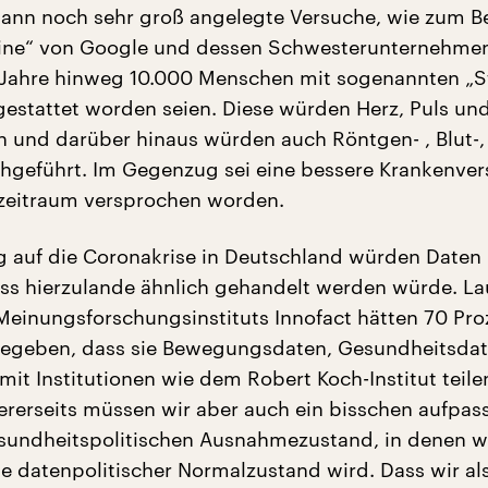
nn noch sehr groß angelegte Versuche, wie zum Be
line“ von Google und dessen Schwesterunternehmen 
 Jahre hinweg 10.000 Menschen mit sogenannten „
estattet worden seien. Diese würden Herz, Puls un
en und darüber hinaus würden auch Röntgen- , Blut-
hgeführt. Im Gegenzug sei eine bessere Krankenve
zeitraum versprochen worden.
 auf die Coronakrise in Deutschland würden Daten
ss hierzulande ähnlich gehandelt werden würde. Lau
einungsforschungsinstituts Innofact hätten 70 Pro
gegeben, dass sie Bewegungsdaten, Gesundheitsda
mit Institutionen wie dem Robert Koch-Institut teile
rerseits müssen wir aber auch ein bisschen aufpas
sundheitspolitischen Ausnahmezustand, in denen w
ne datenpolitischer Normalzustand wird. Dass wir al