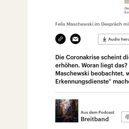
Ge
Em
Felix Maschewski im Gespräch mit
Link
Email
Audio her
kopieren/teilen
Die Coronakrise scheint
erhöhen. Woran liegt das? 
Maschewski beobachtet, w
Erkennungsdienste“ mach
Aus dem Podcast
Breitband