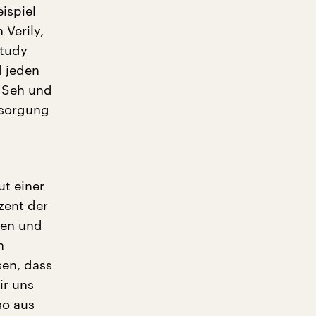
ispiel
Verily,
Study
d jeden
, Seh und
rsorgung
t einer
zent der
ten und
n
sen, dass
ir uns
so aus