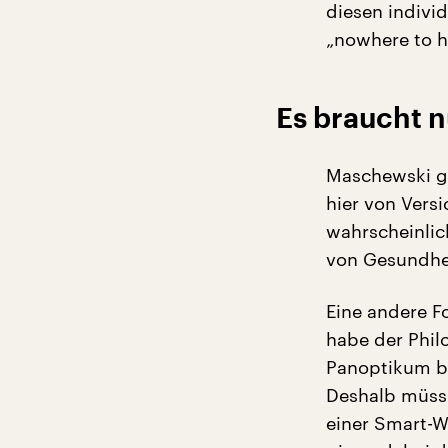
diesen individ
„nowhere to h
Es braucht n
Maschewski gl
hier von Vers
wahrscheinlic
von Gesundhei
Eine andere F
habe der Phi
Panoptikum be
Deshalb müss
einer Smart-Wa