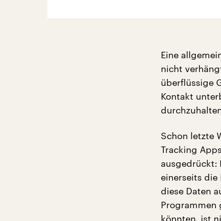
Eine allgeme
nicht verhäng
überflüssige 
Kontakt unter
durchzuhalte
Schon letzte 
Tracking Apps
ausgedrückt: 
einerseits di
diese Daten a
Programmen ge
könnten, ist 