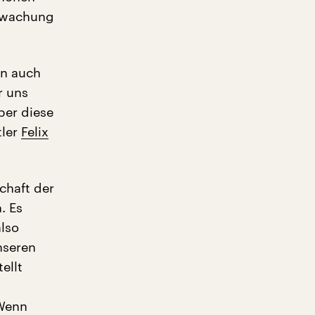
erwachung
rn auch
r uns
ber diese
tler
Felix
chaft der
. Es
lso
nseren
ellt
„Wenn