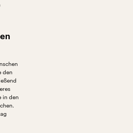
n
hen
enschen
e den
ließend
eres
 in den
achen.
rag