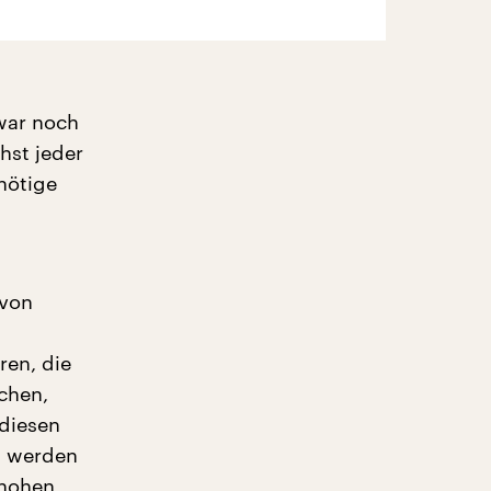
war noch
hst jeder
nötige
 von
ren, die
achen,
 diesen
t werden
 hohen