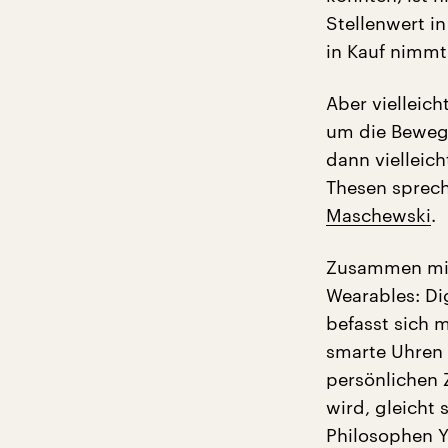
Stellenwert i
in Kauf nimmt
Aber vielleic
um die Bewegu
dann vielleic
Thesen sprech
Maschewski
.
Zusammen mit 
Wearables: Di
befasst sich 
smarte Uhren 
persönlichen 
wird, gleicht
Philosophen Yu