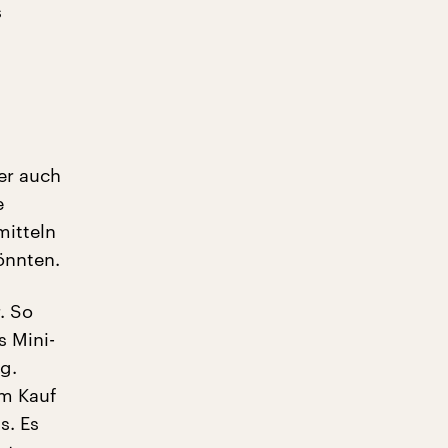
s
er auch
e
mitteln
önnten.
. So
 Mini-
g.
m Kauf
s. Es