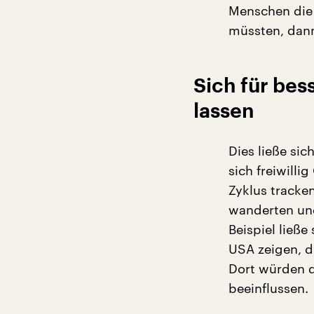
Menschen die 
müssten, dann
Sich für be
lassen
Dies ließe si
sich freiwill
Zyklus tracke
wanderten und
Beispiel ließ
USA zeigen, d
Dort würden d
beeinflussen.