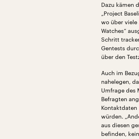
Dazu kämen da
„Project Base
wo über viele
Watches“ ausg
Schritt track
Gentests durc
über den Test
Auch im Bezug
nahelegen, da
Umfrage des M
Befragten an
Kontaktdaten 
würden. „Ande
aus diesen ge
befinden, kei