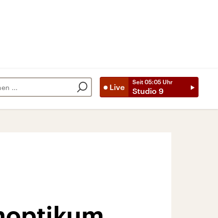
Seit
05:05
Uhr
Live
Studio 9
noptikum