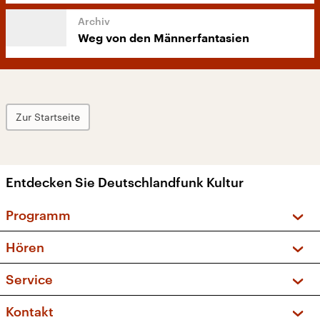
Weg von den Männerfantasien
Zur Startseite
Entdecken Sie Deutschlandfunk Kultur
Programm
Vorschau und Rückschau
Hören
Sendungen und Podcasts
Livestream
Service
Musikliste
Frequenzen (UKW + DAB+)
FAQ
Kontakt
Kakadu – Das Kinderprogramm